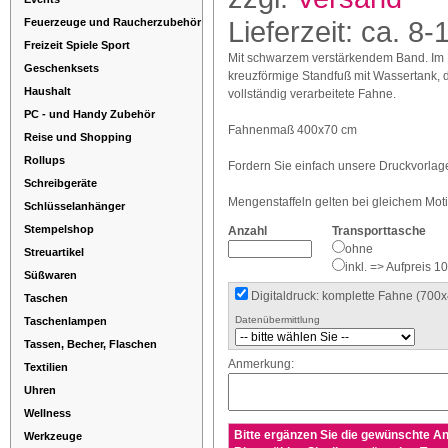
Lieferzeit: ca. 8-
Feuerzeuge und Raucherzubehör
Freizeit Spiele Sport
Mit schwarzem verstärkendem Band. Im Pr
Geschenksets
kreuzförmige Standfuß mit Wassertank, 
Haushalt
vollständig verarbeitete Fahne.
PC - und Handy Zubehör
Fahnenmaß 400x70 cm
Reise und Shopping
Rollups
Fordern Sie einfach unsere Druckvorlag
Schreibgeräte
Mengenstaffeln gelten bei gleichem Mot
Schlüsselanhänger
Stempelshop
Anzahl
Transporttasche
ohne
Streuartikel
inkl. => Aufpreis 10
Süßwaren
Digitaldruck: komplette Fahne (70
Taschen
Datenübermittlung
Taschenlampen
Tassen, Becher, Flaschen
Anmerkung:
Textilien
Uhren
Wellness
Bitte ergänzen Sie die gewünschte An
Werkzeuge