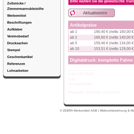
Bitte wählen Sie die gewünschte Tra
Zollstöcke /
Zimmermannsbleistifte
Werbemittel
Beschriftungen
Artikelpreise
Aufkleber
ab 1
190,40 € (netto 160,00 €
Vereinsbedarf
ab 2
166,60 € (netto 140,00 €
ab 5
159,46 € (netto 134,00 €
Drucksachen
ab 10
153,51 € (netto 129,00 €
Stempel
Geschenkartikel
Digitaldruck: komplette Fahn
Referenzen
Lohnarbeiten
Preis inkl. MwSt.
zzgl.
Versandkosten
Keywords:
Beachflag
,
Strandfahne
© ZEBRA Werbemittel
AGB
|
Widerrufsbelehrung & Mu