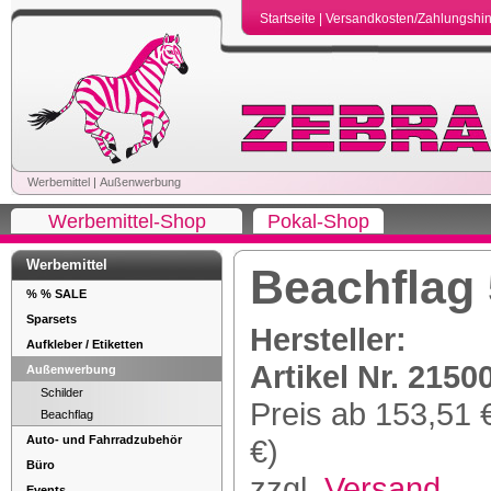
Startseite
|
Versandkosten/Zahlungshi
Werbemittel
|
Außenwerbung
Werbemittel-Shop
Pokal-Shop
Werbemittel
Beachflag
% % SALE
Sparsets
Hersteller:
Aufkleber / Etiketten
Artikel Nr. 2150
Außenwerbung
Schilder
Preis ab 153,51 
Beachflag
Auto- und Fahrradzubehör
€)
Büro
zzgl.
Versand
Events