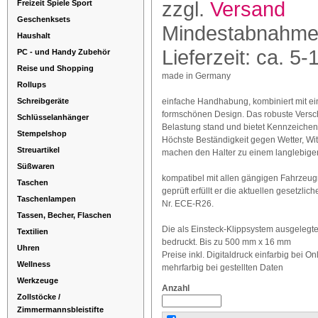
zzgl.
Versand
Freizeit Spiele Sport
Geschenksets
Mindestabnahme
Haushalt
Lieferzeit: ca. 5-
PC - und Handy Zubehör
Reise und Shopping
made in Germany
Rollups
Schreibgeräte
einfache Handhabung, kombiniert mit 
formschönen Design. Das robuste Versch
Schlüsselanhänger
Belastung stand und bietet Kennzeichen 
Stempelshop
Höchste Beständigkeit gegen Wetter, Wi
Streuartikel
machen den Halter zu einem langlebigen
Süßwaren
kompatibel mit allen gängigen Fahrzeu
Taschen
geprüft erfüllt er die aktuellen gesetzli
Taschenlampen
Nr. ECE-R26.
Tassen, Becher, Flaschen
Die als Einsteck-Klippsystem ausgelegte
Textilien
bedruckt. Bis zu 500 mm x 16 mm
Uhren
Preise inkl. Digitaldruck einfarbig bei O
Wellness
mehrfarbig bei gestellten Daten
Werkzeuge
Anzahl
Zollstöcke /
Zimmermannsbleistifte