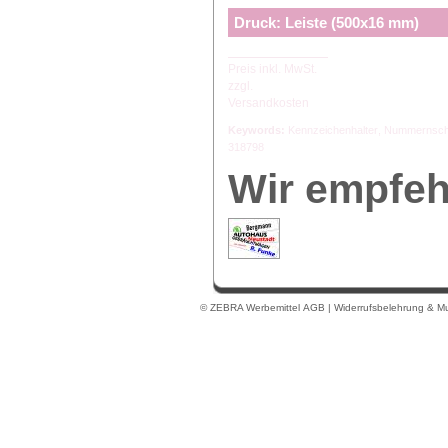
Druck: Leiste (500x16 mm)
Preis inkl. MwSt.
zzgl.
Versandkosten
Keywords:
Kennzeichenhalter
,
Nummernschi
318798
Wir empfeh
© ZEBRA Werbemittel
AGB
|
Widerrufsbelehrung & Mu