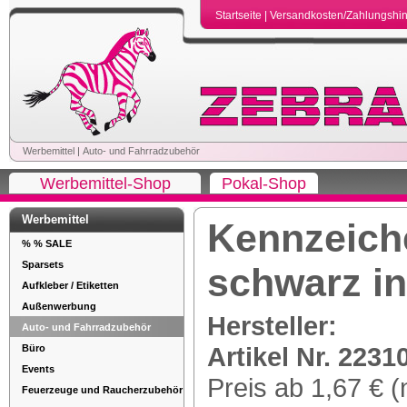
Startseite
|
Versandkosten/Zahlungshi
Werbemittel
|
Auto- und Fahrradzubehör
Werbemittel-Shop
Pokal-Shop
Werbemittel
Kennzeich
% % SALE
Sparsets
schwarz in
Aufkleber / Etiketten
Außenwerbung
Hersteller:
Auto- und Fahrradzubehör
Artikel Nr. 2231
Büro
Events
Preis ab 1,67 € (
Feuerzeuge und Raucherzubehör